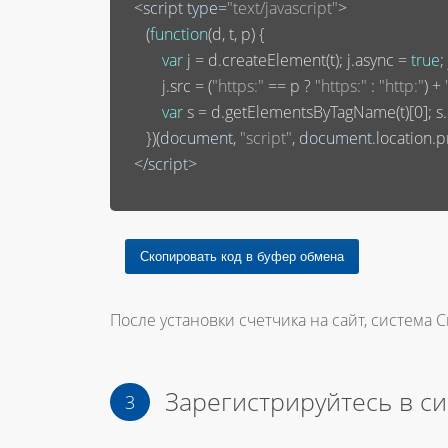
<
script
type
=
"text/javascript"
>
       (
function
(
d, t, p
) 
{

var
 j = d.createElement(t); j.async = 
true
;
           j.src = (
"https:"
 == p ? 
"https:"
 : 
"http:"
) + 
var
 s = d.getElementsByTagName(t)[
0
]; 
       })(
document
, 
"script"
, 
document
.location.pr
</
script
>
После установки счетчика на сайт, система С
Зарегистрируйтесь в с